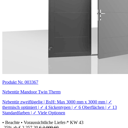
Produkt Nr. 003367
Nebentür Mandoor Twin Therm
Nebentür zweiflügelig | BxH: Max 3000 mm x 3000 mm | ✓
thermisch optimiert | ✓ 4 Sickentypen | ✓ 6 Oberflächen | ✓ 13
Standardfarben | ✓ Viele Optionen
• Beachte
• Voraussichtliche Liefer-* KW 43
-25%
ab € 2.257,20
€ 3.009,60