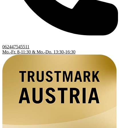
062447545511
Mo.-Fr. 8-11:30 & Mo.-Do. 13:30-16:30