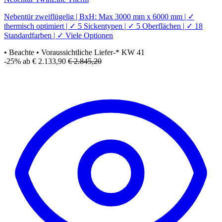
Nebentür zweiflügelig | BxH: Max 3000 mm x 6000 mm | ✓
thermisch optimiert | ✓ 5 Sickentypen | ✓ 5 Oberflächen | ✓ 18
Standardfarben | ✓ Viele Optionen
• Beachte
• Voraussichtliche Liefer-* KW 41
-25%
ab € 2.133,90
€ 2.845,20