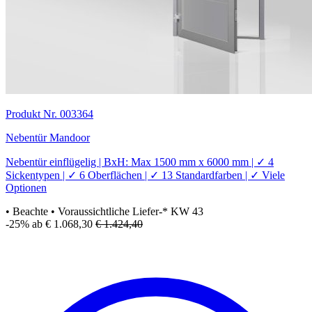
Produkt Nr. 003364
Nebentür Mandoor
Nebentür einflügelig | BxH: Max 1500 mm x 6000 mm | ✓ 4
Sickentypen | ✓ 6 Oberflächen | ✓ 13 Standardfarben | ✓ Viele
Optionen
• Beachte
• Voraussichtliche Liefer-* KW 43
-25%
ab € 1.068,30
€ 1.424,40