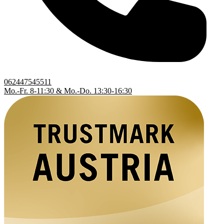
062447545511
Mo.-Fr. 8-11:30 & Mo.-Do. 13:30-16:30