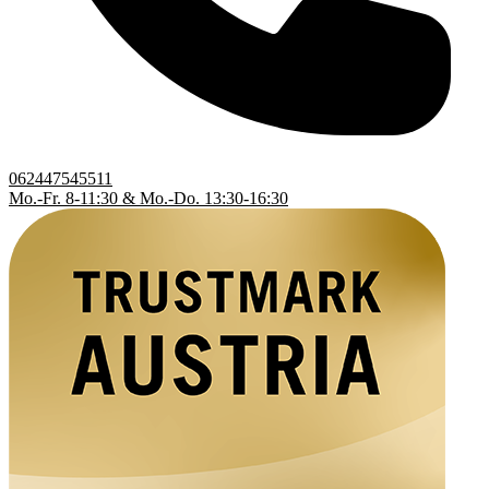
062447545511
Mo.-Fr. 8-11:30 & Mo.-Do. 13:30-16:30