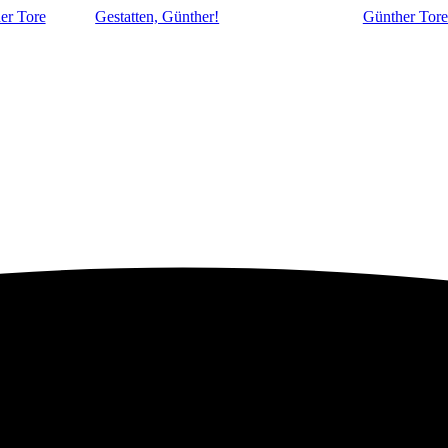
er Tore
Gestatten, Günther!
Günther Tore