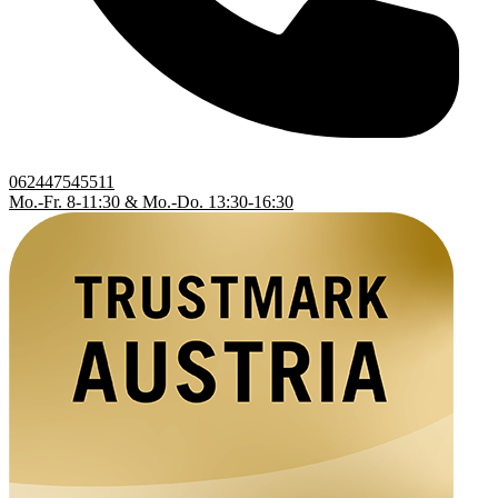
062447545511
Mo.-Fr. 8-11:30 & Mo.-Do. 13:30-16:30