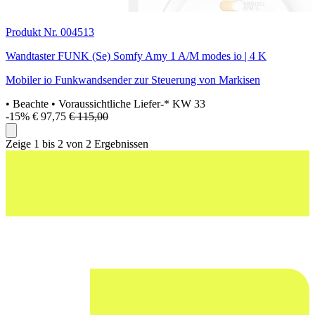
Produkt Nr. 004513
Wandtaster FUNK (Se) Somfy Amy 1 A/M modes io | 4 K
Mobiler io Funkwandsender zur Steuerung von Markisen
• Beachte
• Voraussichtliche Liefer-* KW 33
-15%
€ 97,75
€ 115,00
Zeige 1 bis 2 von 2 Ergebnissen