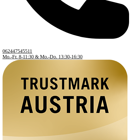
062447545511
Mo.-Fr. 8-11:30 & Mo.-Do. 13:30-16:30