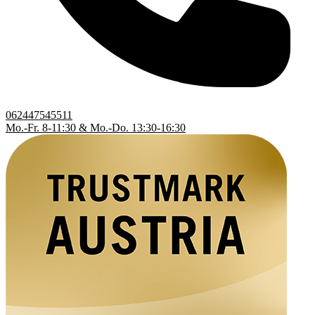
062447545511
Mo.-Fr. 8-11:30 & Mo.-Do. 13:30-16:30