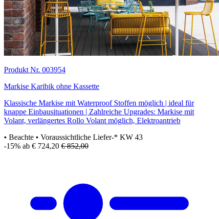
Produkt Nr. 003954
Markise Karibik ohne Kassette
Klassische Markise mit Waterproof Stoffen möglich | ideal für
knappe Einbausituationen | Zahlreiche Upgrades: Markise mit
Volant, verlängertes Rollo Volant möglich, Elektroantrieb
• Beachte
• Voraussichtliche Liefer-* KW 43
-15%
ab € 724,20
€ 852,00