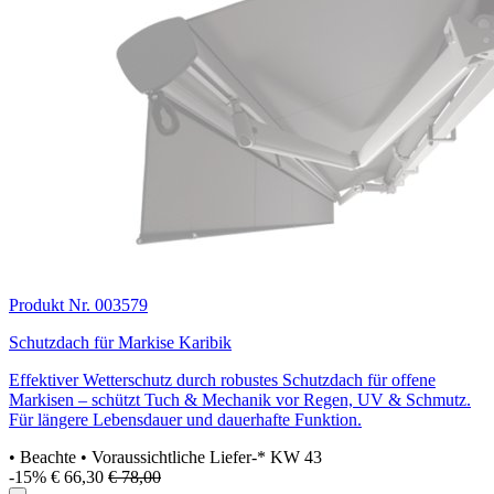
Produkt Nr. 003579
Schutzdach für Markise Karibik
Effektiver Wetterschutz durch robustes Schutzdach für offene
Markisen – schützt Tuch & Mechanik vor Regen, UV & Schmutz.
Für längere Lebensdauer und dauerhafte Funktion.
• Beachte
• Voraussichtliche Liefer-* KW 43
-15%
€ 66,30
€ 78,00