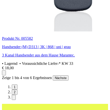
Produkt Nr. 005582
Handsender (M) D313 | 3K | 868 | uni | grau
3 Kanal Handsender aus dem Hause Marantec.
•
Lagernd
• Voraussichtliche Liefer-* KW 33
€ 18,00
Zeige 1 bis 4 von 6 Ergebnissen
Nächste
1
2