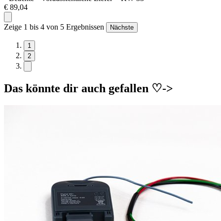
€ 89,04
Zeige 1 bis 4 von 5 Ergebnissen
Nächste
1
2
Das könnte dir auch gefallen ♡->