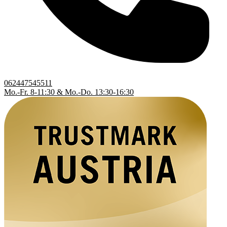
062447545511
Mo.-Fr. 8-11:30 & Mo.-Do. 13:30-16:30