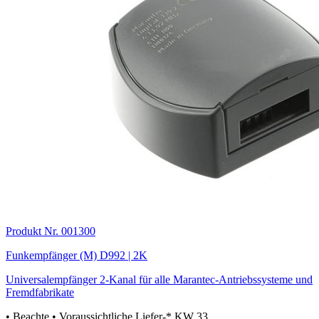
Produkt Nr. 001300
Funkempfänger (M) D992 | 2K
Universalempfänger 2-Kanal für alle Marantec-Antriebssysteme und
Fremdfabrikate
• Beachte
• Voraussichtliche Liefer-* KW 33