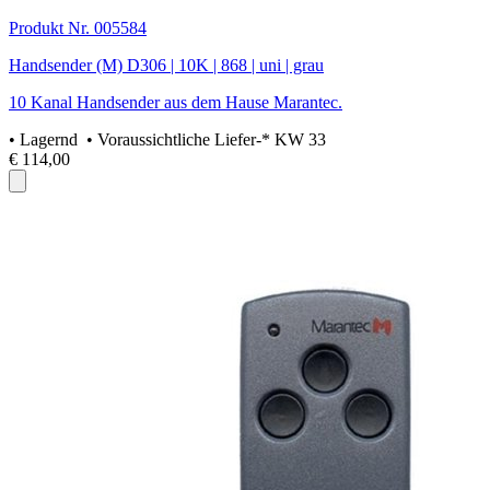
Produkt Nr. 005584
Handsender (M) D306 | 10K | 868 | uni | grau
10 Kanal Handsender aus dem Hause Marantec.
•
Lagernd
• Voraussichtliche Liefer-* KW 33
€ 114,00