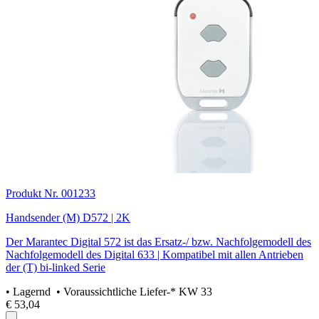
Produkt Nr. 001233
Handsender (M) D572 | 2K
Der Marantec Digital 572 ist das Ersatz-/ bzw. Nachfolgemodell des
Nachfolgemodell des Digital 633 | Kompatibel mit allen Antrieben
der (T) bi-linked Serie
•
Lagernd
• Voraussichtliche Liefer-* KW 33
€ 53,04