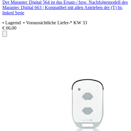
Der Marantec Digital 564 ist das Ersatz-/ bzw. Nachfolgemodell des
Marantec Digital 663 | Kompatibel mit allen Antrieben der (T) bi-
linked Serie
•
Lagernd
• Voraussichtliche Liefer-* KW 33
€ 66,00