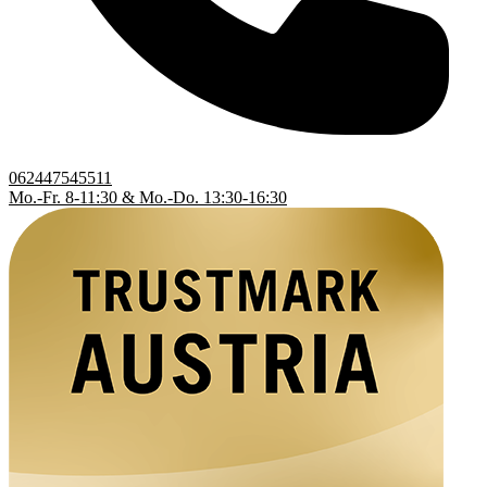
062447545511
Mo.-Fr. 8-11:30 & Mo.-Do. 13:30-16:30