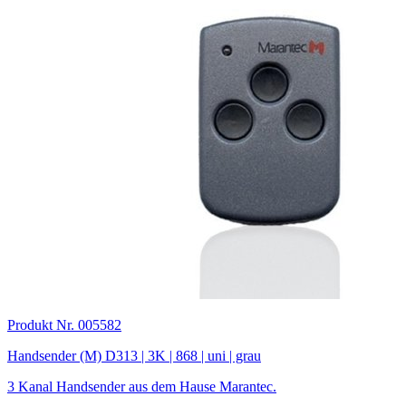
Produkt Nr. 005582
Handsender (M) D313 | 3K | 868 | uni | grau
3 Kanal Handsender aus dem Hause Marantec.