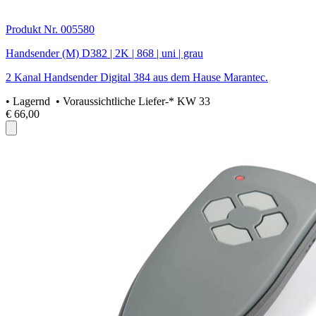
Produkt Nr. 005580
Handsender (M) D382 | 2K | 868 | uni | grau
2 Kanal Handsender Digital 384 aus dem Hause Marantec.
•
Lagernd
• Voraussichtliche Liefer-* KW 33
€ 66,00