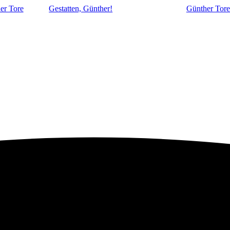
er Tore
Gestatten, Günther!
Günther Tore