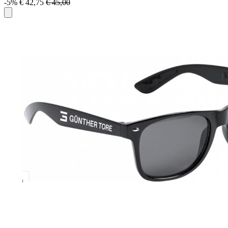
-5%
€ 42,75
€ 45,00