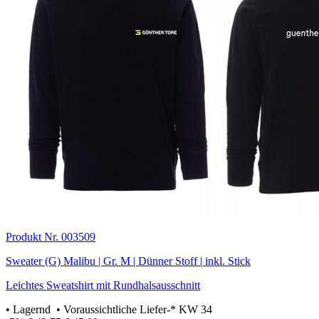
Produkt Nr. 003509
Sweater (G) Malibu | Gr. M | Dünner Stoff | inkl. Stick
Leichtes Sweatshirt mit Rundhalsausschnitt
•
Lagernd
• Voraussichtliche Liefer-* KW 34