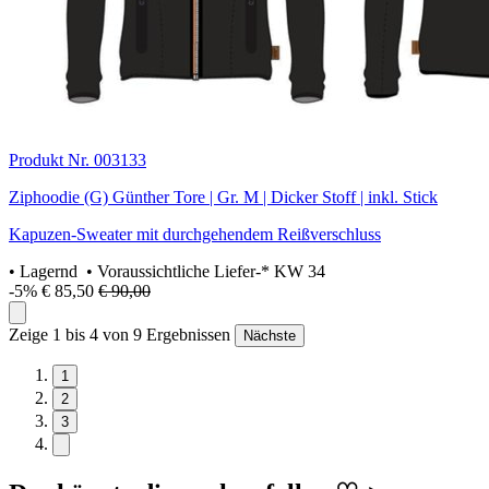
Produkt Nr. 003133
Ziphoodie (G) Günther Tore | Gr. M | Dicker Stoff | inkl. Stick
Kapuzen-Sweater mit durchgehendem Reißverschluss
•
Lagernd
• Voraussichtliche Liefer-* KW 34
-5%
€ 85,50
€ 90,00
Zeige 1 bis 4 von 9 Ergebnissen
Nächste
1
2
3