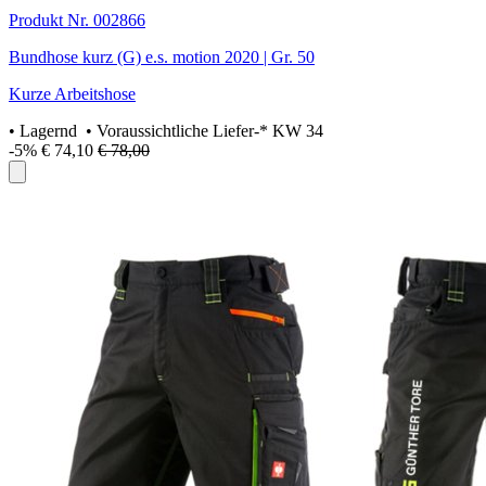
Produkt Nr. 002866
Bundhose kurz (G) e.s. motion 2020 | Gr. 50
Kurze Arbeitshose
•
Lagernd
• Voraussichtliche Liefer-* KW 34
-5%
€ 74,10
€ 78,00