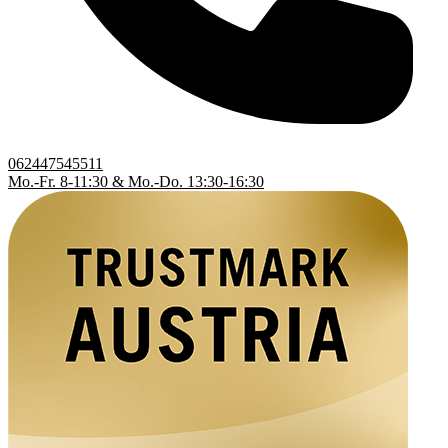
062447545511
Mo.-Fr. 8-11:30 & Mo.-Do. 13:30-16:30