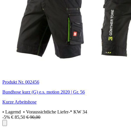
Produkt Nr. 002456
Bundhose kurz (G) e.s. motion 2020 | Gr. 56
Kurze Arbeitshose
•
Lagernd
• Voraussichtliche Liefer-* KW 34
-5%
€ 85,50
€ 90,00