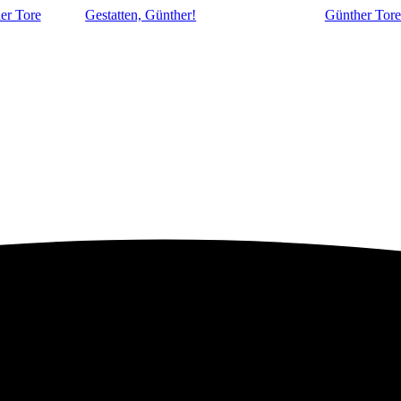
er Tore
Gestatten, Günther!
Günther Tore