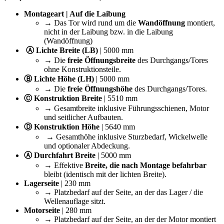
Montageart | Auf die Laibung
→ Das Tor wird rund um die
Wandöffnung
montiert,
nicht in der Laibung bzw. in die Laibung
(Wandöffnung)
Ⓐ Lichte Breite (LB)
| 5000 mm
→ Die
freie Öffnungsbreite
des Durchgangs/Tores
ohne Konstruktionsteile.
Ⓑ Lichte Höhe (LH)
| 5000 mm
→ Die
freie Öffnungshöhe
des Durchgangs/Tores.
Ⓒ Konstruktion Breite
| 5510 mm
→ Gesamtbreite inklusive Führungsschienen, Motor
und seitlicher Aufbauten.
Ⓓ Konstruktion Höhe
| 5640 mm
→ Gesamthöhe inklusive Sturzbedarf, Wickelwelle
und optionaler Abdeckung.
Ⓐ Durchfahrt Breite
| 5000 mm
→ Effektive
Breite, die nach Montage befahrbar
bleibt (identisch mit der lichten Breite).
Lagerseite
| 230 mm
→ Platzbedarf auf der Seite, an der das Lager / die
Wellenauflage sitzt.
Motorseite
| 280 mm
→ Platzbedarf auf der Seite, an der der Motor montiert