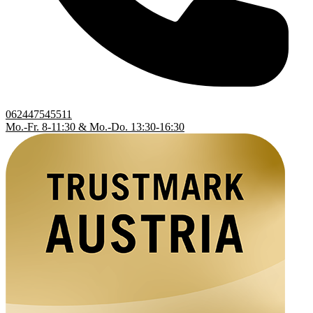
062447545511
Mo.-Fr. 8-11:30 & Mo.-Do. 13:30-16:30