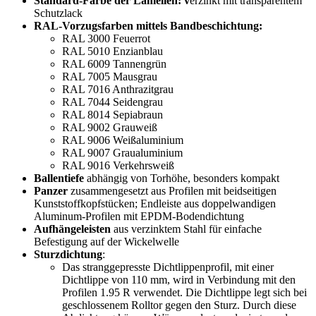
Standard-Farbe der Lamellen: v
erzinkt mit transparentem
Schutzlack
RAL-Vorzugsfarben mittels Bandbeschichtung:
RAL 3000 Feuerrot
RAL 5010 Enzianblau
RAL 6009 Tannengrün
RAL 7005 Mausgrau
RAL 7016 Anthrazitgrau
RAL 7044 Seidengrau
RAL 8014 Sepiabraun
RAL 9002 Grauweiß
RAL 9006 Weißaluminium
RAL 9007 Graualuminium
RAL 9016 Verkehrsweiß
Ballentiefe
abhängig von Torhöhe, besonders kompakt
Panzer
zusammengesetzt aus Profilen mit beidseitigen
Kunststoffkopfstücken; Endleiste aus doppelwandigen
Aluminum-Profilen mit EPDM-Bodendichtung
Aufhängeleisten
aus verzinktem Stahl für einfache
Befestigung auf der Wickelwelle
Sturzdichtung
:
Das stranggepresste Dichtlippenprofil, mit einer
Dichtlippe von 110 mm, wird in Verbindung mit den
Profilen 1.95 R verwendet. Die Dichtlippe legt sich bei
geschlossenem Rolltor gegen den Sturz. Durch diese