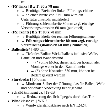
ist.
(FS) links
|
B x T: 80 x 78 mm
→ Benötigte Breite der linken Führungsschiene
→ ab einer Breite von 5751 mm wird ein
Unterfütterungsrohr mitgeliefert
→ Führungsschienenbreite 80 mm zzgl. etwaige
Verstärkungskonsolen 60 mm (punktuell)
(FS) rechts
|
B x T: 80 x 78 mm
→ Benötigte Breite der rechten Führungsschiene.
→
Führungsschienenbreite 80 mm zzgl. etwaige
Verstärkungskonsolen 60 mm (Punktuell)
Ballentiefe
* | 480 mm
→ Tiefe des Rolltor Wickelballens inklusive Welle,
Lamellen und Wandabstand.
→ (*) ohne Motor, dieser ragt bei horizontaler
Montage weiter in den Raum hinein
→ (*) ohne Konsolen 550 mm, können bei
Bedarf gekürzt werden
Sturzbedarf
| 640 mm
→ Mindestmaß über der Öffnung, das für Ballen, Welle
und optionaler Abdeckung benötigt wird.
Schalldämmung
ca. | 19 dB
→ Reduzierung des Schallpegels durch das Tor.
Windklasse
ca. | WK 3
→ Windwiderstandsklasse nach EN 12424.