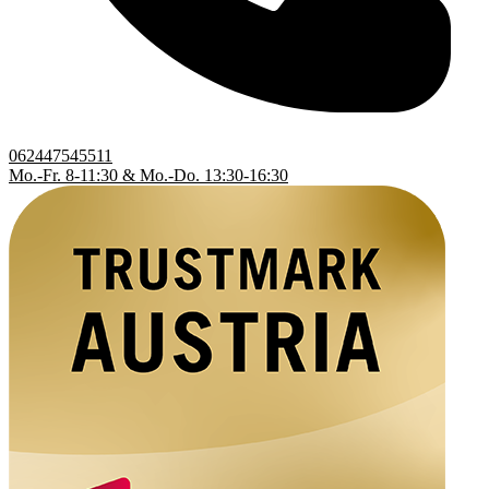
062447545511
Mo.-Fr. 8-11:30 & Mo.-Do. 13:30-16:30