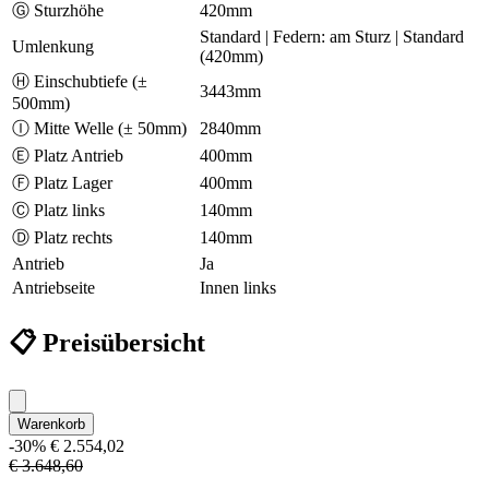
Ⓖ Sturzhöhe
420mm
Standard | Federn: am Sturz | Standard
Umlenkung
(420mm)
Ⓗ Einschubtiefe (±
3443mm
500mm)
Ⓘ Mitte Welle (± 50mm)
2840mm
Ⓔ Platz Antrieb
400mm
Ⓕ Platz Lager
400mm
Ⓒ Platz links
140mm
Ⓓ Platz rechts
140mm
Antrieb
Ja
Antriebseite
Innen links
📋 Preisübersicht
Warenkorb
-30%
€ 2.554,02
€ 3.648,60