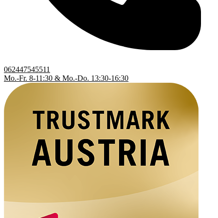
062447545511
Mo.-Fr. 8-11:30 & Mo.-Do. 13:30-16:30