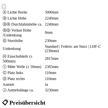
Ⓐ Lichte Breite
5000mm
Ⓑ Lichte Höhe
2240mm
Ⓑⓐ Durchfahrtshöhe ca.
2240mm
Ⓑⓑ Verlust Höhe
0mm
/Umlenkung
Ⓖ Sturzhöhe
230mm
Standard | Federn: am Sturz | LHF-C
Umlenkung
(230mm)
Ⓗ Einschubtiefe (±
2815mm
500mm)
Ⓘ Mitte Welle (± 50mm)
2365mm
Ⓒ Platz links
110mm
Ⓓ Platz rechts
110mm
Antrieb
Ja
Ⓙ Antriebslänge ca.
3230mm
📋 Preisübersicht