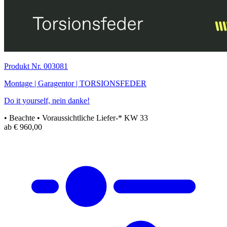
Produkt Nr. 003081
Montage | Garagentor | TORSIONSFEDER
Do it yourself, nein danke!
• Beachte
• Voraussichtliche Liefer-* KW 33
ab € 960,00