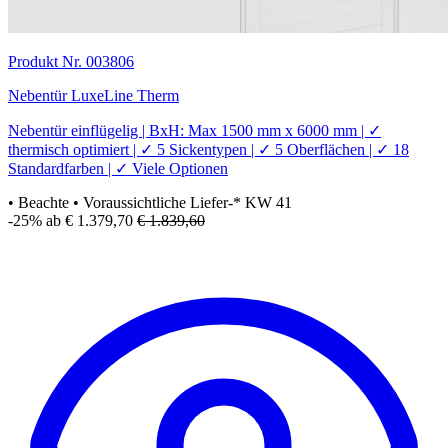
Produkt Nr. 003806
Nebentür LuxeLine Therm
Nebentür einflügelig | BxH: Max 1500 mm x 6000 mm | ✓
thermisch optimiert | ✓ 5 Sickentypen | ✓ 5 Oberflächen | ✓ 18
Standardfarben | ✓ Viele Optionen
• Beachte
• Voraussichtliche Liefer-* KW 41
-25%
ab € 1.379,70
€ 1.839,60