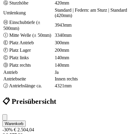
Ⓖ Sturzhöhe
420mm
Standard | Federn: am Sturz | Standard
Umlenkung
(420mm)
Ⓗ Einschubtiefe (±
3943mm
500mm)
Ⓘ Mitte Welle (± 50mm)
3340mm
Ⓔ Platz Antrieb
300mm
Ⓕ Platz Lager
200mm
Ⓒ Platz links
140mm
Ⓓ Platz rechts
140mm
Antrieb
Ja
Antriebseite
Innen rechts
Ⓙ Antriebslänge ca.
4321mm
📋 Preisübersicht
Warenkorb
-30%
€ 2.504,04