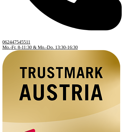
062447545511
Mo.-Fr. 8-11:30 & Mo.-Do. 13:30-16:30