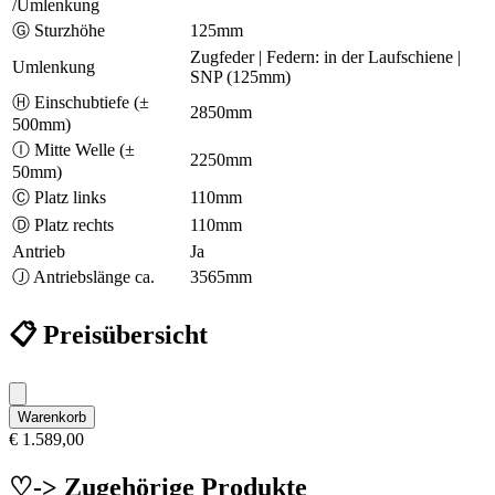
/Umlenkung
Ⓖ Sturzhöhe
125mm
Zugfeder | Federn: in der Laufschiene |
Umlenkung
SNP (125mm)
Ⓗ Einschubtiefe (±
2850mm
500mm)
Ⓘ Mitte Welle (±
2250mm
50mm)
Ⓒ Platz links
110mm
Ⓓ Platz rechts
110mm
Antrieb
Ja
Ⓙ Antriebslänge ca.
3565mm
📋 Preisübersicht
Warenkorb
€ 1.589,00
♡-> Zugehörige Produkte