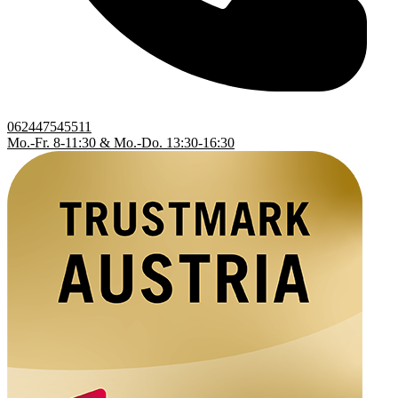
062447545511
Mo.-Fr. 8-11:30 & Mo.-Do. 13:30-16:30