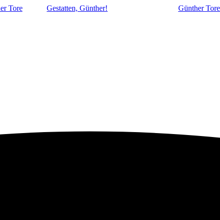
er Tore
Gestatten, Günther!
Günther Tore