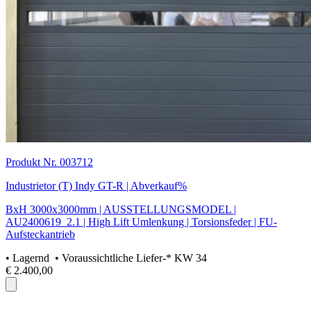
Produkt Nr. 003712
Industrietor (T) Indy GT-R | Abverkauf%
BxH 3000x3000mm | AUSSTELLUNGSMODEL |
AU2400619_2.1 | High Lift Umlenkung | Torsionsfeder | FU-
Aufsteckantrieb
•
Lagernd
• Voraussichtliche Liefer-* KW 34
€ 2.400,00