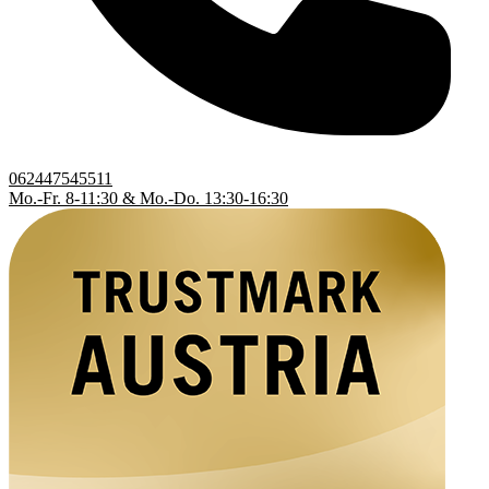
062447545511
Mo.-Fr. 8-11:30 & Mo.-Do. 13:30-16:30