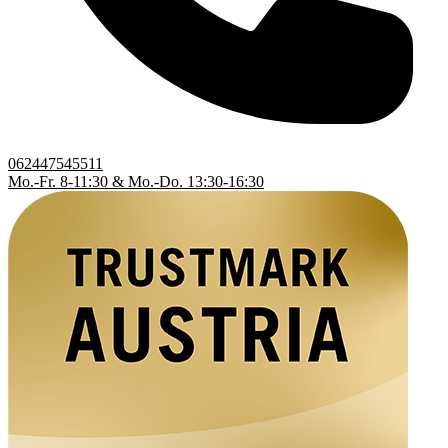
062447545511
Mo.-Fr. 8-11:30 & Mo.-Do. 13:30-16:30