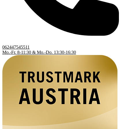
062447545511
Mo.-Fr. 8-11:30 & Mo.-Do. 13:30-16:30