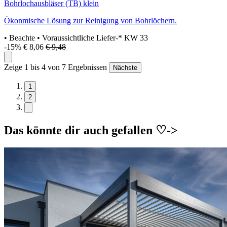
Bohrlochausbläser (TB) klein
Ökonmische Lösung zur Reinigung von Bohrlöchern.
• Beachte
• Voraussichtliche Liefer-* KW 33
-15%
€ 8,06
€ 9,48
Zeige 1 bis 4 von 7 Ergebnissen
Nächste
1
2
Das könnte dir auch gefallen ♡->