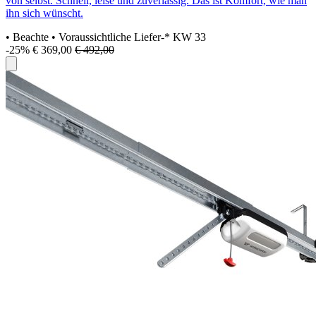
von selbst. Schnell, leise und zuverlässig. Das ist Komfort, wie man
ihn sich wünscht.
• Beachte
• Voraussichtliche Liefer-* KW 33
-25%
€ 369,00
€ 492,00