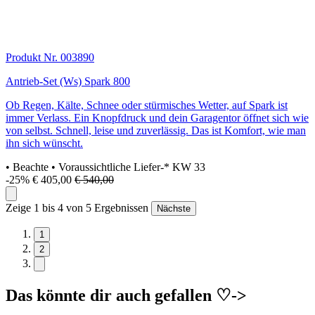
Produkt Nr. 003890
Antrieb-Set (Ws) Spark 800
Ob Regen, Kälte, Schnee oder stürmisches Wetter, auf Spark ist
immer Verlass. Ein Knopfdruck und dein Garagentor öffnet sich wie
von selbst. Schnell, leise und zuverlässig. Das ist Komfort, wie man
ihn sich wünscht.
• Beachte
• Voraussichtliche Liefer-* KW 33
-25%
€ 405,00
€ 540,00
Zeige 1 bis 4 von 5 Ergebnissen
Nächste
1
2
Das könnte dir auch gefallen ♡->