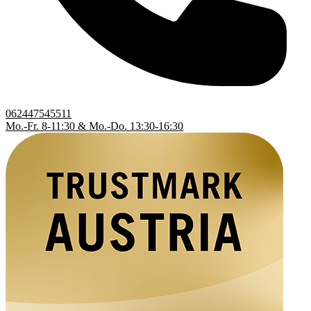
062447545511
Mo.-Fr. 8-11:30 & Mo.-Do. 13:30-16:30