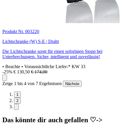
Produkt Nr. 003220
Lichtschranke (W) S-E | Draht
Die Lichtschranke sorgt für einen sofortigen Stopp bei
Unterbrechungen. Sicher, intelligent und zuverlässig!
• Beachte
• Voraussichtliche Liefer-* KW 33
-25%
€ 130,50
€ 174,00
Zeige 1 bis 4 von 7 Ergebnissen
Nächste
1
2
Das könnte dir auch gefallen ♡->