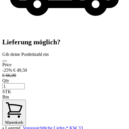
Lieferung möglich?
Gib deine Postleitzahl ein
Price
-25%
€ 49,50
€ 66,00
Qty
STK
Btn
Warenkorb
•
Lagernd
Voraussichtliche Liefer-* KW 33