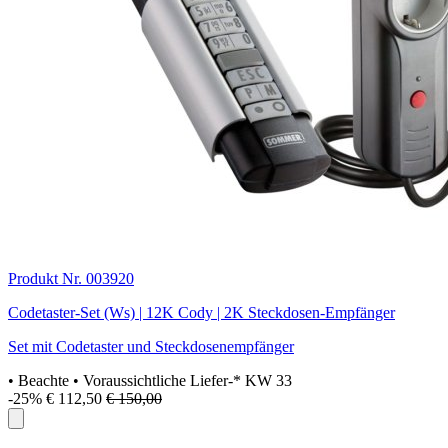
Produkt Nr. 003920
Codetaster-Set (Ws) | 12K Cody | 2K Steckdosen-Empfänger
Set mit Codetaster und Steckdosenempfänger
• Beachte
• Voraussichtliche Liefer-* KW 33
-25%
€ 112,50
€ 150,00