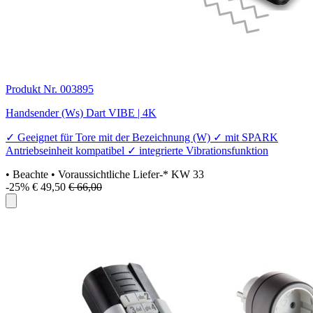
Produkt Nr. 003895
Handsender (Ws) Dart VIBE | 4K
✓ Geeignet für Tore mit der Bezeichnung (W) ✓ mit SPARK
Antriebseinheit kompatibel ✓ integrierte Vibrationsfunktion
• Beachte
• Voraussichtliche Liefer-* KW 33
-25%
€ 49,50
€ 66,00