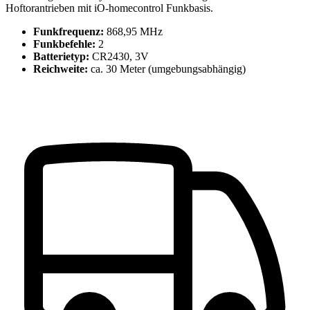
Hoftorantrieben mit iO-homecontrol Funkbasis.
Funkfrequenz:
868,95 MHz
Funkbefehle:
2
Batterietyp:
CR2430, 3V
Reichweite:
ca. 30 Meter (umgebungsabhängig)