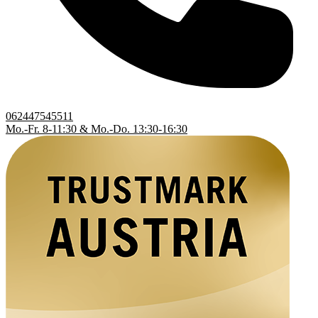
062447545511
Mo.-Fr. 8-11:30 & Mo.-Do. 13:30-16:30