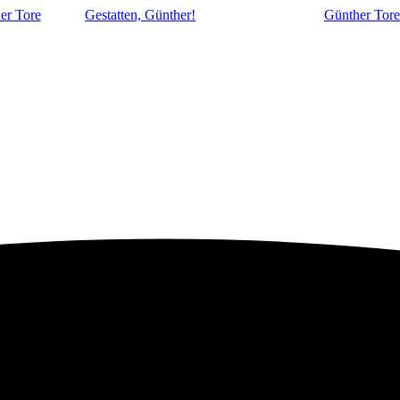
er Tore
Gestatten, Günther!
Günther Tore