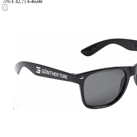
-5%
€ 42,75
€ 45,00