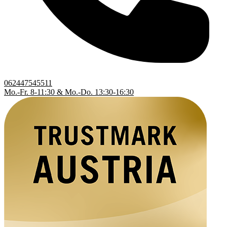
062447545511
Mo.-Fr. 8-11:30 & Mo.-Do. 13:30-16:30