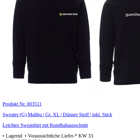
Produkt Nr. 003511
Sweater (G) Malibu | Gr. XL | Dünner Stoff | inkl. Stick
Leichtes Sweatshirt mit Rundhalsausschnitt
•
Lagernd
• Voraussichtliche Liefer-* KW 33