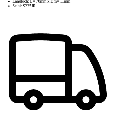
Langloch: L= 70mm x Dm= 11mm
Stahl: S235JR