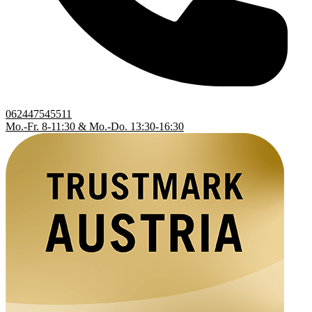
062447545511
Mo.-Fr. 8-11:30 & Mo.-Do. 13:30-16:30