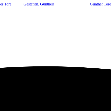
er Tore
Gestatten, Günther!
Günther Tore