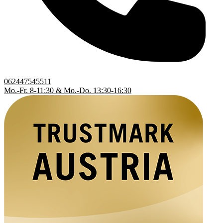
062447545511
Mo.-Fr. 8-11:30 & Mo.-Do. 13:30-16:30